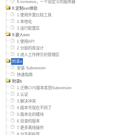
6.svnserve，一个自定义的服务器
8.定制svn体验
1.使用外置比较工具
2.本地化
3.运行配置区
9.嵌入svn
1.使用API
2.分层的库设计
3.进入工作拷贝的管理区
附录a
安装 Subversion
快速指南
附录b
1.迁移CVS版本库到Subversion
2.认证
3.解决冲突
4.版本号现在不同了
5.版本化的模块
6.目录的版本
7.更多离线操作
8.分支和标签