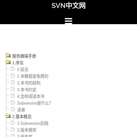
Skip
SVN中文网
to
content
服务器端手册
1.序言
0.前言
1.本教程是免费的
2.本书的结构
3.本书约定
4.怎样阅读本书
Subversion是什么？
读者
2.基本概念
1.Subversion实践
2.版本模型
3.版本库