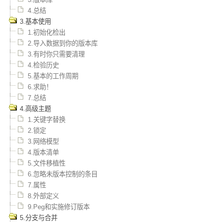
4.总结
3.基本使用
1.初始化检出
2.导入数据到你的版本库
3.有时你只需要清理
4.检验历史
5.基本的工作周期
6.求助！
7.总结
4.高级主题
1.关键字替换
2.锁定
3.网络模型
4.版本清单
5.文件移植性
6.忽略未版本控制的条目
7.属性
8.外部定义
9.Peg和实施修订版本
5.分支与合并