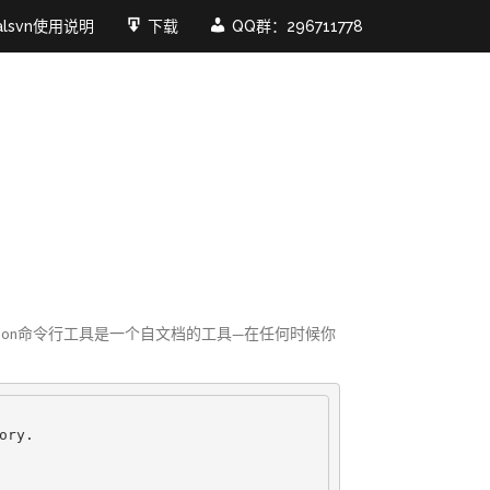
ualsvn使用说明
下载
QQ群：296711778
ersion命令行工具是一个自文档的工具—在任何时候你
ry.
