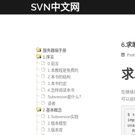
Skip
SVN中文网
to
content
6.求
服务器端手册
Pos
1.序言
0.前言
求
1.本教程是免费的
2.本书的结构
3.本书约定
4.怎样阅读本书
在继续
Subversion是什么？
可以运
读者
2.基本概念
$ s
1.Subversion实践
imp
2.版本模型
usa
3.版本库
  R