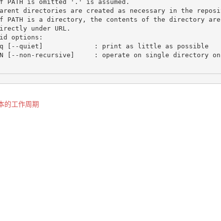
f PATH is omitted '.' is assumed.

arent directories are created as necessary in the reposit
f PATH is a directory, the contents of the directory are 
irectly under URL.

id options:

q [--quiet]             : print as little as possible

N [--non-recursive]     : operate on single directory onl
基本的工作周期
st
vigation