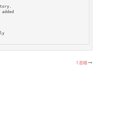
ory.

added

y

7.总结