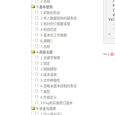
  I
4.总结
  P
3.基本使用
  I
1.初始化检出
  d
2.导入数据到你的版本库
Val
3.有时你只需要清理
  -
  -
4.检验历史
…
5.基本的工作周期
6.求助！
7.总结
4.高级主题
5.
Po
1.关键字替换
2.锁定
na
3.网络模型
4.版本清单
5.文件移植性
6.忽略未版本控制的条目
7.属性
8.外部定义
9.Peg和实施修订版本
5.分支与合并
1.什么是分支？