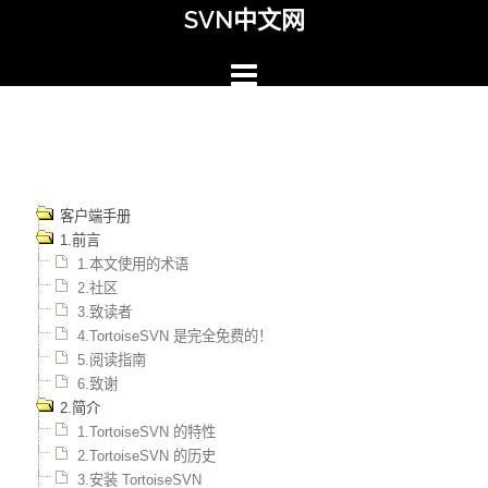
Skip
SVN中文网
to
content
客户端手册
1.前言
1.本文使用的术语
2.社区
3.致读者
4.TortoiseSVN 是完全免费的！
5.阅读指南
6.致谢
2.简介
1.TortoiseSVN 的特性
2.TortoiseSVN 的历史
3.安装 TortoiseSVN