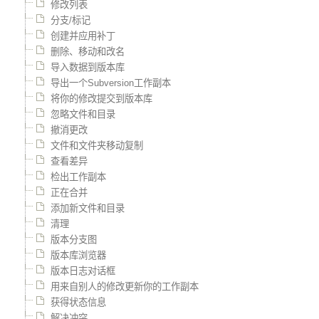
修改列表
分支/标记
创建并应用补丁
删除、移动和改名
导入数据到版本库
导出一个Subversion工作副本
将你的修改提交到版本库
忽略文件和目录
撤消更改
文件和文件夹移动复制
查看差异
检出工作副本
正在合并
添加新文件和目录
清理
版本分支图
版本库浏览器
版本日志对话框
用来自别人的修改更新你的工作副本
获得状态信息
解决冲突