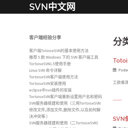
Skip
SVN中文网
to
content
客户端经验分享
分
客户端TotoiseSVN的基本使用方法
推荐 5 款 Windows 下的 SVN 客户端工具
Tot
TortoiseSVN1.5使用手册
Linux SVN 命令详解
Poste
TortoiseSVN客户端使用方法
工欲善其事
TortoiseSVN安装使用
eclipse中svn插件的安装
TortoiseSVN客户端重新设置用户名和密码
SVN服务器搭建和使用（三用TortoiseSVN
修改文件,添加文件,删除文件,以及如何解
决冲突等.）
SV
SVN服务器搭建和使用（二TortoiseSVN）