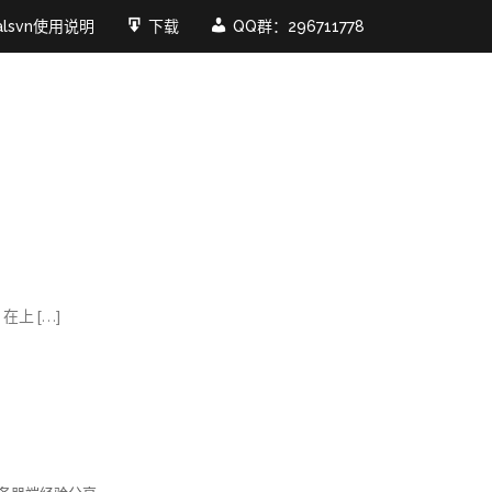
ualsvn使用说明
下载
QQ群：296711778
在上 […]