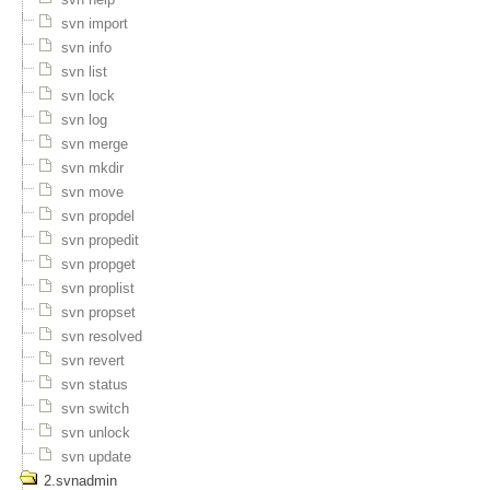
svn import
svn info
svn list
svn lock
svn log
svn merge
svn mkdir
svn move
svn propdel
svn propedit
svn propget
svn proplist
svn propset
svn resolved
svn revert
svn status
svn switch
svn unlock
svn update
2.svnadmin