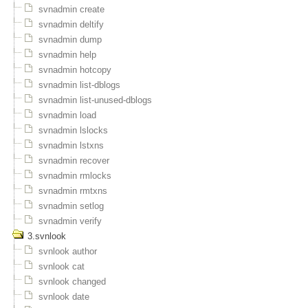
svnadmin create
svnadmin deltify
svnadmin dump
svnadmin help
svnadmin hotcopy
svnadmin list-dblogs
svnadmin list-unused-dblogs
svnadmin load
svnadmin lslocks
svnadmin lstxns
svnadmin recover
svnadmin rmlocks
svnadmin rmtxns
svnadmin setlog
svnadmin verify
3.svnlook
svnlook author
svnlook cat
svnlook changed
svnlook date