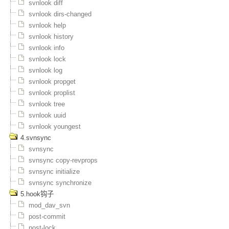
svnlook diff
svnlook dirs-changed
svnlook help
svnlook history
svnlook info
svnlook lock
svnlook log
svnlook propget
svnlook proplist
svnlook tree
svnlook uuid
svnlook youngest
4.svnsync
svnsync
svnsync copy-revprops
svnsync initialize
svnsync synchronize
5.hook钩子
mod_dav_svn
post-commit
post-lock