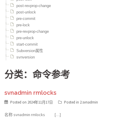
post-revprop-change
post-unlock
pre-commit
pre-lock
pre-revprop-change
pre-unlock
start-commit
Subversion属性
svnversion
分类：命令参考
svnadmin rmlocks
Posted on
2024年11月17日
Posted in
2.svnadmin
名称 svnadmin rmlocks […]