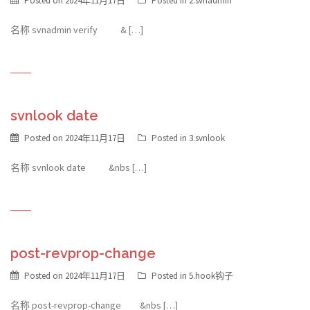
Posted on
2024年11月17日
Posted in
2.svnadmin
名称 svnadmin verify & […]
svnlook date
Posted on
2024年11月17日
Posted in
3.svnlook
名称 svnlook date &nbs […]
post-revprop-change
Posted on
2024年11月17日
Posted in
5.hook钩子
名称 post-revprop-change &nbs […]