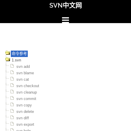
Skip
SVN中文网
to
content
命令参考
1.svn
svn add
svn blame
svn cat
svn checkout
svn cleanup
svn commit
svn copy
svn delete
svn diff
svn export
svn help